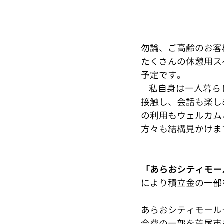
勿論、ご高齢のお客
たくさんの休憩用ス
予定です。 
    私自身は一人暮らしの世帯も増えており、自宅で一人でいるよりもモールに来れば誰かと
接触し、会話も楽し
の利用もウェルカムと
方々も結構見かけます。  (^
「あらおシティモー
により積立金の一部
あらおシティモール
会費の一部を荒尾市