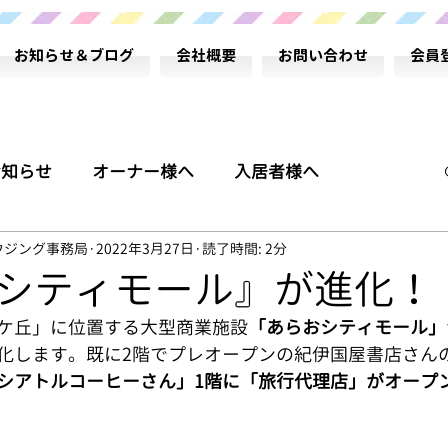
お知らせ＆ブログ
会社概要
お問い合わせ
会員
お知らせ
オーナー様へ
入居者様へ
ウジング事務局
2022年3月27日
読了時間: 2分
ム
代表 藤崎のコラム
シティモール』が進化！
ケ丘」に位置する大型商業施設
「あらおシティモール」
化します。既に2階でプレオープンの紀伊国屋書店さん
シアトルコーヒーさん」1階に「旅行代理店」がオープ
業部課長 宮坂のブログ