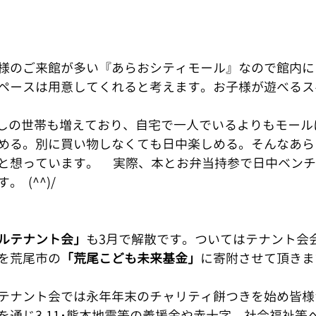
様のご来館が多い『あらおシティモール』なので館内に
ペースは用意してくれると考えます。お子様が遊べるス
める。別に買い物しなくても日中楽しめる。そんなあら
想っています。     実際、本とお弁当持参で日中ベン
^)/       
ルテナント会」
も3月で解散です。ついてはテナント会
を荒尾市の
「荒尾こども未来基金」
に寄附させて頂きま
テナント会では永年年末のチャリティ餅つきを始め皆様
を通じ3.11･熊本地震等の義援金や赤十字、社会福祉等