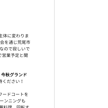
）主体に変わりま
ト会を通じ荒尾市
なので寂しいで
で営業予定と聞
 
今秋グランド
待ください！
フードコートを
ーンニングも
中華料理、回転す