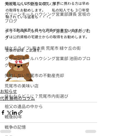
失敗しない不動産の買い方！
格が難しくなりがちなので、業界に携わる方は早め
の取得をお勧めします。       私の知人でも ３◎年受
グリーンモールハウシング営業部課長 宮坂の
験されている猛者も・・・。
ブログ
近年不動産業界も様々な資格が出来ていますが、ま
グリーンモールハウシング営業部 小柳のブロ
ずは公的資格の宅建士からの取得をお勧めします。  
グ
緑ケ丘ライフ❕ 熊本県 荒尾市 緑ケ丘の街
受験の皆様  ご武運を。  
グリーンモールハウシング営業部 池田のブロ
グ
失敗しない荒尾市の不動産売却
荒尾市の美味い店
お知らせ
住むならどこに？荒尾市内街選び
代表 藤崎のコラム
祖父の遺品の中から
戦後80年
戦争の記憶