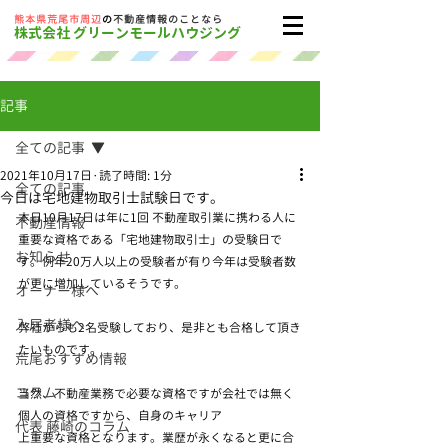
​熊本県荒尾市周辺
の
不動産情報のことなら
株式会社 グリーンモールハウジング
記事
全ての記事
2021年10月17日
読了時間: 1分
全ての記事
今日は宅地建物取引士試験日です。
本日10月17日は年に1回 不動産取引業に携わる人に
不動産情報
重要な資格である「宅地建物取引士」の受験日で
お知らせ
す。例年20万人以上の受験者が有り今年は受験者数
が更に増加しているそうです。
オーナー様へ
入居者様へ
弊社からも2名受験しており、是非とも合格して頂き
たいものです。
荒尾おすすめ情報
コラム
当然、不動産業務で必要な資格ですが会社では無く
個人の資格ですから、自身のキャリア
代表 藤崎のコラム
上重要な資格となります。業歴が永くなると更に合