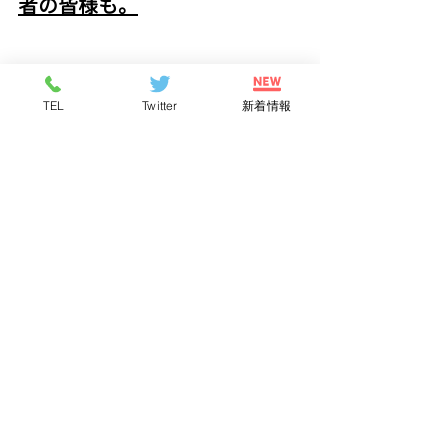
者の皆様も。
TEL
Twitter
新着情報
#荒尾市
#荒尾市の話題
#荒尾市新規出店
#コメダ珈琲
#コメダ珈琲荒尾店
#コメダ珈琲熊本荒尾店