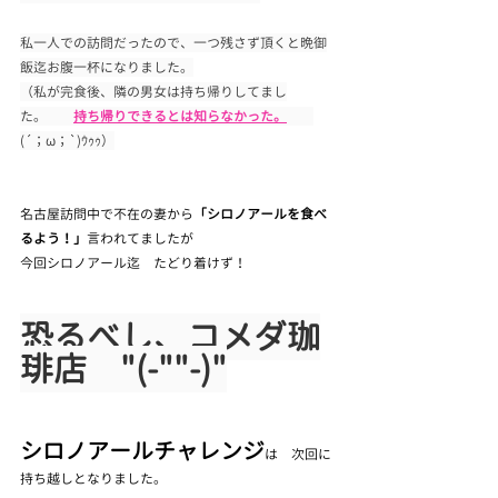
私一人での訪問だったので、一つ残さず頂くと晩御
飯迄お腹一杯になりました。
（私が完食後、隣の男女は持ち帰りしてまし
た。　　
持ち帰りできるとは知らなかった。
(´；ω；`)ｳｩｩ）
名古屋訪問中で不在の妻から
「シロノアールを食べ
るよう！」
言われてましたが
今回シロノアール迄　たどり着けず！
恐るべし、コメダ珈
琲店　"(-""-)"
シロノアールチャレンジ
は　次回に
持ち越しとなりました。