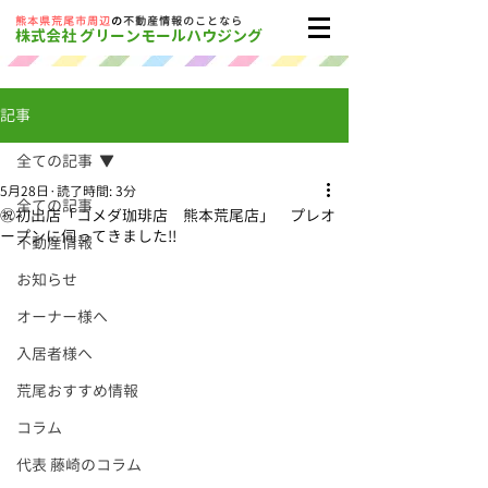
​熊本県荒尾市周辺
の
不動産情報のことなら
株式会社 グリーンモールハウジング
記事
全ての記事
5月28日
読了時間: 3分
全ての記事
㊗初出店「コメダ珈琲店 熊本荒尾店」 プレオ
ープンに伺ってきました‼
不動産情報
お知らせ
オーナー様へ
入居者様へ
荒尾おすすめ情報
コラム
代表 藤崎のコラム