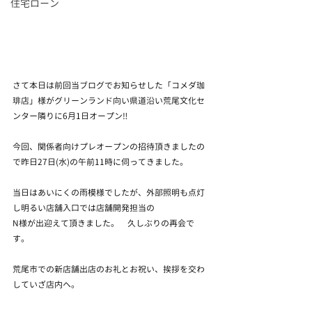
住宅ローン
さて本日は前回当ブログでお知らせした「コメダ珈
琲店」様がグリーンランド向い県道沿い荒尾文化セ
ンター隣りに6月1日オープン‼
今回、関係者向けプレオープンの招待頂きましたの
で昨日27日(水)の午前11時に伺ってきました。
当日はあいにくの雨模様でしたが、外部照明も点灯
し明るい店舗入口では店舗開発担当の
N様が出迎えて頂きました。　久しぶりの再会で
す。　　
荒尾市での新店舗出店のお礼とお祝い、挨拶を交わ
していざ店内へ。