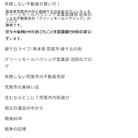
失敗しない不動産の買い方！
熊本県荒尾市の中心部緑ケ丘のゆめタウンシティモ
グリーンモールハウシング営業部課長 宮坂の
ールの不動産会社「グリーンモールハウジング」の
ブログ
藤崎です。
グリーンモールハウシング営業部 小柳のブロ
日々の業務の中で感じたことを日記帳代わりに綴っ
グ
ています。
緑ケ丘ライフ❕ 熊本県 荒尾市 緑ケ丘の街
グリーンモールハウシング営業部 池田のブロ
グ
失敗しない荒尾市の不動産売却
荒尾市の美味い店
住むならどこに？荒尾市内街選び
祖父の遺品の中から
戦後80年
戦争の記憶