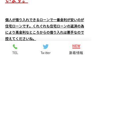
います。
個人が借り入れできるローンで一番金利が安いのが
住宅ローンです。くれぐれも住宅ローンの返済の為
により高金利なところからの借り入れは悪手なので
控えてくださいね。
TEL
Twitter
新着情報
一人で悩みを抱え込まずに、早い段階で不動産問題
なら専門のプロに相談することが大事
です。
　貴方を助けてくれ
る不動産会社も有り
ますから。