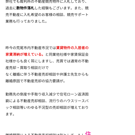
弊社でも裁判所の不動産競売物件に入札しており、
過去に
数物件落札
した経験もございます。また、競
売不動産に入札希望のお客様の相談、競売サポート
業務も行っておりました。
昨今の荒尾市内不動産市況では
賃貸物件の入居者の
家賃滞納が増えている。
と同業他社様や家賃保証会
社様からも良く耳にしますし、売買では通常の不動
産売却・買取り相談だけで
なく離婚に伴う不動産売却相談や弁護士先生からも
離婚原因で不動産売却の協力要請が。
勤務先の倒産や手取り収入減少で住宅ローン返済困
窮による不動産売却相談、流行りのハウスリースバ
ック相談等いわゆる不況型の売却相談が増えており
ます。
住