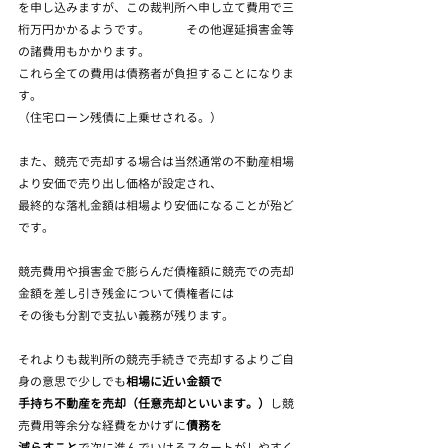
を申し込みますが、この裁判所へ申し立て費用で三
桁万円かかるようです。　　　その他遅延損害金等
の諸費用もかかります。
これら全ての費用は債務者が負担することになりま
す。　
（住宅ローン残債に上乗せされる。）
また、競売で売却する場合は当然通常の不動産相場
より安価で売り出し価格が設定され、
最終的な落札金額は相場より安価になることが殆ど
です。
競売費用や損害金で膨らんだ債権額に競売での売却
金額を差し引き残金について債権者には
その後も分割で支払い義務が残ります。
それよりも裁判所の競売手続きで売却するよりご自
身の意思で少しでも
相場に近い金額で
手持ち不動産を売却（任意売却といいます。）
し競
売費用等余分な経費をかけずに
債務を
減らすこと
で次に進んでいけるスタートがしやすく