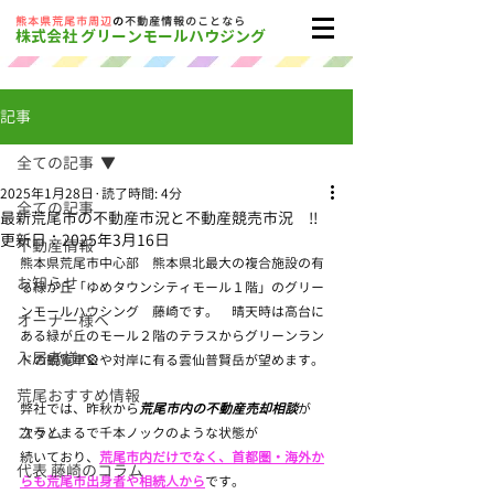
​熊本県荒尾市周辺
の
不動産情報のことなら
株式会社 グリーンモールハウジング
記事
全ての記事
2025年1月28日
読了時間: 4分
全ての記事
最新荒尾市の不動産市況と不動産競売市況 ‼
更新日：
2025年3月16日
不動産情報
熊本県荒尾市中心部　熊本県北最大の複合施設の有
お知らせ
る緑が丘「ゆめタウンシティモール１階」のグリー
ンモールハウシング　藤崎です。　晴天時は高台に
オーナー様へ
ある緑が丘のモール２階のテラスからグリーンラン
入居者様へ
ドの観覧車🎡や対岸に有る雲仙普賢岳が望めます。
荒尾おすすめ情報
弊社では、昨秋から
荒尾市内の不動産売却相談
が
コラム
次々とまるで千本ノックのような状態が
続いており、
荒尾市内だけでなく、首都圏・海外か
代表 藤崎のコラム
らも荒尾市出身者や相続人から
です。