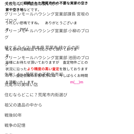
その殆どが
相続された荒尾市内の不要な実家の空き
失敗しない不動産の買い方！
家や空き地
などです。　
グリーンモールハウシング営業部課長 宮坂の
ブログ
うれしい悲鳴ですね。　ありがとうございま
す。　　
(^^)/
グリーンモールハウシング営業部 小柳のブロ
グ
緑ケ丘ライフ❕ 熊本県 荒尾市 緑ケ丘の街
私も含め社員総出で対応させて頂いておりま
す。　　　　
グリーンモールハウシング営業部 池田のブロ
皆様にお待たせ頂いておりますが　査定物件ごとの
グ
状況に沿った
より精度の高い査定
を致しております
失敗しない荒尾市の不動産売却
ので、査定依頼のお客様方には　今しばらくお時間
を頂戴いたします。　　　　　　　　　
m(__)m
荒尾市の美味い店
住むならどこに？荒尾市内街選び
祖父の遺品の中から
戦後80年
戦争の記憶