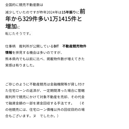
全国的に競売不動産数は
前
減少していたのですが昨年2024年は
15年振り
に
年から329件多い1万1415件と
増加
に
転じたそうです。
仕事柄　裁判所が公開している
BIT　不動産競売物件
情報
を拝見する機会は多いのですが、
熊本県内でも以前に比べ、掲載物件数が増えてきた
実感は有りました。
ご存じのように不動産競売は金融機関等が貸し付け
た住宅ローンの返済が、一定期間滞った場合に管轄
裁判所で競売にかけて対象不動産を売却、その代金
で融資金額の一部を資金回収する手法です。　（そ
の他競売には、住宅ローン債権以外の回収目的の場
合もございます。ヌ　でしたか。）