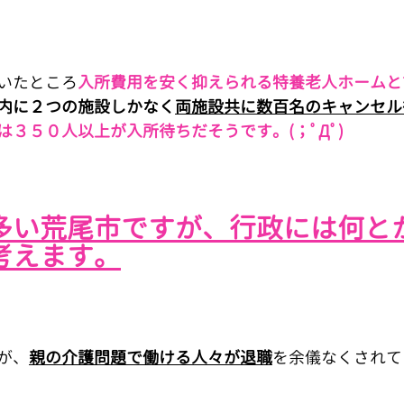
いたところ
入所費用を安く抑えられる特養老人ホームと
内に２つの施設しかなく
両施設共に数百名のキャンセル
は３５０人以上が入所待ちだそうです。(；ﾟДﾟ)
多い荒尾市ですが、行政には何と
考えます。
が、
親の介護問題で働ける人々が退職
を余儀なくされて