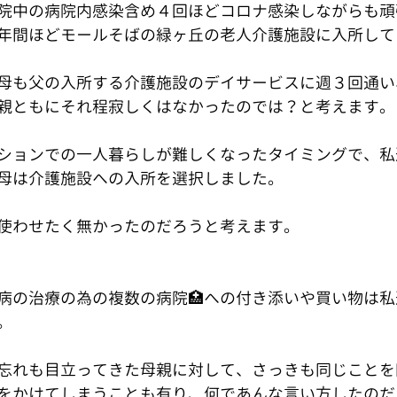
院中の病院内感染含め４回ほどコロナ感染しながらも頑
年間ほどモールそばの緑ヶ丘の老人介護施設に入所して
母も父の入所する介護施設のデイサービスに週３回通い
親ともにそれ程寂しくはなかったのでは？と考えます。
ションでの一人暮らしが難しくなったタイミングで、私
母は介護施設への入所を選択しました。
使わせたく無かったのだろうと考えます。
病の治療の為の複数の病院🏥への付き添いや買い物は
。
忘れも目立ってきた母親に対して、さっきも同じことを
をかけてしまうことも有り、何であんな言い方したのだ