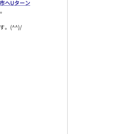
市へUターン
。　
(^^)/