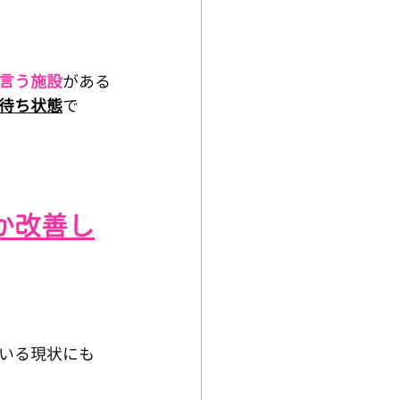
言う施設
がある
待ち状態
で
か改善し
いる現状にも