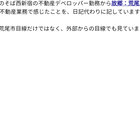
のそば西新宿の不動産デベロッパー勤務から
故郷：荒尾
不動産業務で感じたことを、日記代わりに記しています
業部 小柳のブログ
荒尾市目線だけではなく、外部からの目線でも見ています。
 緑ケ丘の街
業部 池田のブログ
失敗しない荒尾市の不動産売却
ならどこに？荒尾市内街選び
祖父の遺品の中から
住宅ローン