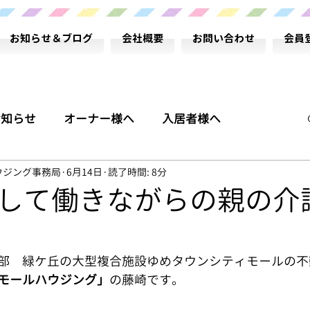
お知らせ＆ブログ
会社概要
お問い合わせ
会員
お知らせ
オーナー様へ
入居者様へ
ウジング事務局
6月14日
読了時間: 8分
ム
代表 藤崎のコラム
して働きながらの親の介護
部　緑ケ丘の大型複合施設ゆめタウンシティモールの不
モールハウジング」
の藤崎です。
業部課長 宮坂のブログ