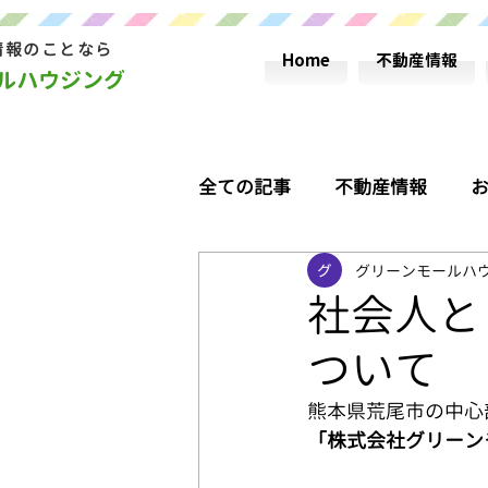
情報のことなら
Home
不動産情報
ールハウジング
全ての記事
不動産情報
グリーンモールハ
荒尾おすすめ情報
コラ
社会人と
ついて
失敗しない不動産の買い方！
熊本県荒尾市の中心
「株式会社グリーン
グリーンモールハウシング営