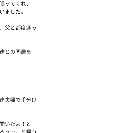
張ってくれ、
いました。
、父と都度逢っ
達との同居を
私達夫婦で手分け
聞いたよ！と
ろう…。と帰り