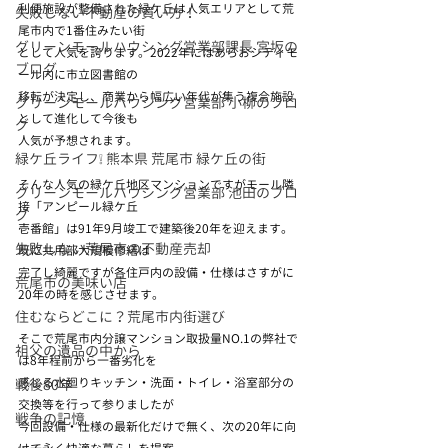
利便施設が整備された緑ケ丘は人気エリアとして荒
失敗しない不動産の買い方！
尾市内で1番住みたい街
グリーンモールハウシング営業部課長 宮坂の
として人気を誇ります。2022年にはあらおシティモ
ブログ
ール内に市立図書館の
移転が決定し、商業から幅広い年代が集う複合施設
グリーンモールハウシング営業部 小柳のブロ
として進化して今後も
グ
人気が予想されます。
緑ケ丘ライフ❕ 熊本県 荒尾市 緑ケ丘の街
そんな人気の緑ケ丘地区マンションですがモール隣
グリーンモールハウシング営業部 池田のブロ
接「アンピール緑ケ丘
グ
壱番館」は91年9月竣工で建築後20年を迎えます。
失敗しない荒尾市の不動産売却
既に共用部大規模修繕は
完了し綺麗ですが各住戸内の設備・仕様はさすがに
荒尾市の美味い店
20年の時を感じさせます。
住むならどこに？荒尾市内街選び
そこで荒尾市内分譲マンション取扱量NO.1の弊社で
祖父の遺品の中から
は8年程前から一番劣化を
感じる水廻りキッチン・洗面・トイレ・浴室部分の
戦後80年
交換等を行って参りましたが
戦争の記憶
今回設備・仕様の最新化だけで無く、次の20年に向