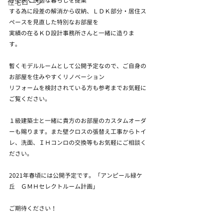
けて永く快適な暮らしを提案
住宅ローン
する為に段差の解消から収納、ＬＤＫ部分・居住ス
ペースを見直した特別なお部屋を
実績の在るＫＤ設計事務所さんと一緒に造りま
す。　
暫くモデルルームとして公開予定なので、ご自身の
お部屋を住みやすくリノベーション
リフォームを検討されている方も参考までお気軽に
ご覧ください。　
１級建築士と一緒に貴方のお部屋のカスタムオーダ
ーも賜ります。また壁クロスの張替え工事からトイ
レ、洗面、ＩＨコンロの交換等もお気軽にご相談く
ださい。
2021年春頃には公開予定です。「アンピール緑ケ
丘　ＧＭＨセレクトルーム計画」
ご期待ください！