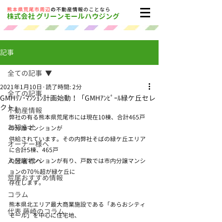
​熊本県荒尾市周辺
の
不動産情報のことなら
株式会社 グリーンモールハウジング
記事
全ての記事
2021年1月10日
読了時間: 2分
全ての記事
GMHﾘﾉ･ﾏﾝｼｮﾝ計画始動！「GMHｱﾝﾋﾟｰﾙ緑ケ丘セレ
クト」
不動産情報
弊社の有る熊本県荒尾市には現在10棟、合計465戸
お知らせ
の分譲マンションが
供給されています。その内弊社そばの緑ケ丘エリア
オーナー様へ
に合計5棟、465戸
入居者様へ
の分譲マンションが有り、戸数では市内分譲マンシ
ョンの70％超が緑ケ丘に
荒尾おすすめ情報
存在します。
コラム
熊本県北エリア最大商業施設である「あらおシティ
代表 藤崎のコラム
モール」を中心に住宅地、