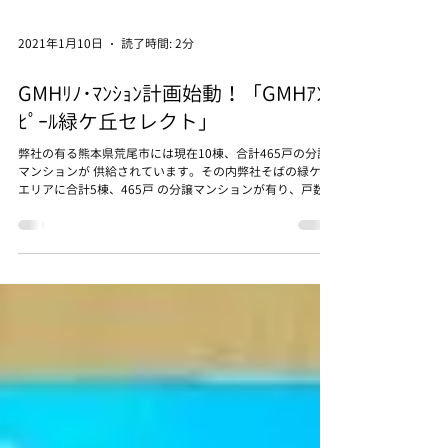
2021年1月10日
読了時間: 2分
GMHﾘﾉ･ﾏﾝｼｮﾝ計画始動！「GMHｱﾝ
ﾋﾟｰﾙ緑ケ丘セレクト」
弊社の有る熊本県荒尾市には現在10棟、合計465戸の分譲
マンションが 供給されています。その内弊社そばの緑ケ丘
エリアに合計5棟、465戸 の分譲マンションが有り、戸数で
は市内分譲マンションの70％超が緑ケ丘に 存在します。...