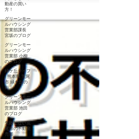
動産の買い
方！
グリーンモー
ルハウシング
営業部課長
宮坂のブログ
グリーンモー
ルハウシング
営業部 小柳
のブログ
緑ケ丘ライフ
❕ 熊本県 荒尾
市 緑ケ丘の
街
グリーンモー
ルハウシング
営業部 池田
のブログ
失敗しない荒
尾市の不動産
売却