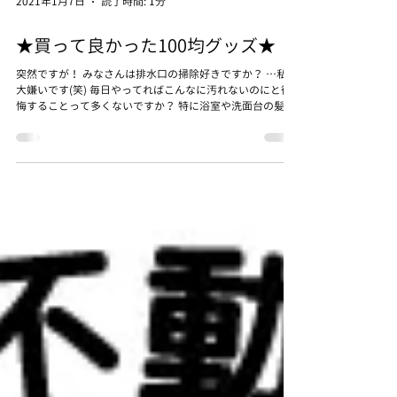
2021年1月7日
読了時間: 1分
★買って良かった100均グッズ★
突然ですが！ みなさんは排水口の掃除好きですか？ …私は
大嫌いです(笑) 毎日やってればこんなに汚れないのにと後
悔することって多くないですか？ 特に浴室や洗面台の髪の
毛！ 毎日お風呂入るついでに捨てろよ！と思う方が多いの
かもしれませんが、私は頑張っても1週間は溜めてしまう
の...