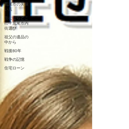
荒尾市の美味
い店
住むならどこ
に？荒尾市内
街選び
祖父の遺品の
中から
戦後80年
戦争の記憶
住宅ローン