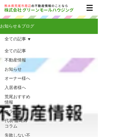
​熊本県荒尾市周辺
の
不動産情報のことなら
株式会社 グリーンモールハウジング
お知らせ＆ブログ
全ての記事
全ての記事
不動産情報
お知らせ
オーナー様へ
入居者様へ
荒尾おすすめ
情報
コラム
代表 藤崎の
コラム
失敗しない不