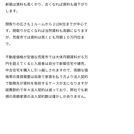
新築は賃料も高くかり、古くなれば賃料も値下がり
します。
間取りの広さも１ルームから２LDK位までが中心で
す。間取りが広くなれば当然賃料も高額になります
が、荒尾市では賃料は高くとも月額１０万円位ま
で。
不動産価格が安価な荒尾市では大体月額賃料が６万
円を超えてくると入居者は自分で新築住宅や建売、
中古住宅を購入し引っ越しされますので、高額な価
格帯の賃貸需要は自身で家賃を払う方より法人契約
で勤務先が賃料を負担するケースが主になりますが
経費節約で年々法人契約は減っており、弊社でも新
規の高額家賃の法人契約数は僅かしかありません。