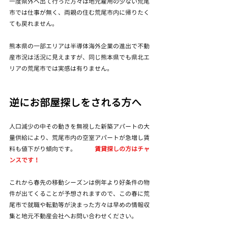
一度県外へ出て行った方々は地元雇用の少ない荒尾
市では仕事が無く、両親の住む荒尾市内に帰りたく
ても戻れません。
熊本県の一部エリアは半導体海外企業の進出で不動
産市況は活況に見えますが、同じ熊本県でも県北エ
リアの荒尾市では実感は有りません。
逆にお部屋探しをされる方へ
人口減少の中その動きを無視した新築アパートの大
量供給により、荒尾市内の空室アパートが急増し賃
料も値下がり傾向です。　　　
賃貸探しの方はチャ
ンスです！
これから春先の移動シーズンは例年より好条件の物
件が出てくることが予想されますので、この春に荒
尾市で就職や転勤等が決まった方々は早めの情報収
集と地元不動産会社へお問い合わせください。