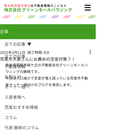
​熊本県荒尾市周辺
の
不動産情報のことなら
株式会社 グリーンモールハウジング
記事
全ての記事
2025年3月11日
読了時間: 8分
全ての記事
荒尾市大家さんにお薦めの空室対策？！
熊本県荒尾市緑ケ丘の不動産会社グリーンモールハ
不動産情報
ウシングの藤崎です。
お知らせ
今日は人口減少で空室が増え困っている荒尾市不動
産オーナー様向けのブログを発信します。
オーナー様へ
入居者様へ
荒尾おすすめ情報
コラム
代表 藤崎のコラム