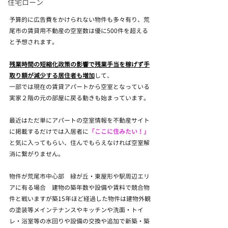
住宅ローン
予算的に広告費をかけられない物件も多々有り、荒
尾市の賃貸用不動産の空室数は優に500件を超える
と予想されます。
残業時間の短縮化政策の影響で残業手当を稼げず手
取り額が減少する居住者も増加
して、
一部では現在の賃貸アパートから空室となっている
実家２階の元の部屋に戻る動きも始まっています。
最近はただ単にアパートの空室情報を不動産サイト
に掲載するだけでは入居者に
「ここに住みたい！」
と気に入ってもらい、住んでもらえなければ空室解
消に繋がりません。
物件が荒尾市中心部　緑が丘・東屋形や駅周辺エリ
アに有る場合　建物の築年数や設備や賃料で競合物
件と戦いますが築15年ほど経過した物件は建物外観
の塗装等メインテナンスやキッチンや洗面・トイ
レ・浴室等の水回りや設備の交換や追加で新築・築