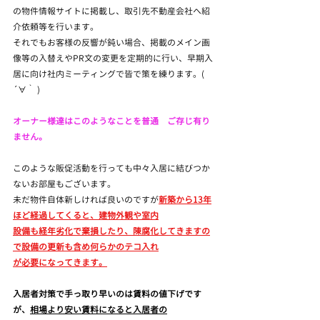
の物件情報サイトに掲載し、取引先不動産会社へ紹
介依頼等を行います。
それでもお客様の反響が鈍い場合、掲載のメイン画
像等の入替えやPR文の変更を定期的に行い、早期入
居に向け社内ミーティングで皆で策を練ります。( 
´∀｀ )
オーナー様達はこのようなことを普通　ご存じ有り
ません。
このような販促活動を行っても中々入居に結びつか
ないお部屋もございます。
未だ物件自体新しければ良いのですが
新築から13年
ほど経過してくると、建物外観や室内
設備も経年劣化で棄損したり、陳腐化してきますの
で設備の更新も含め何らかのテコ入れ
が必要になってきます。
入居者対策で手っ取り早いのは賃料の値下げです
が、
相場より安い賃料になると入居者の