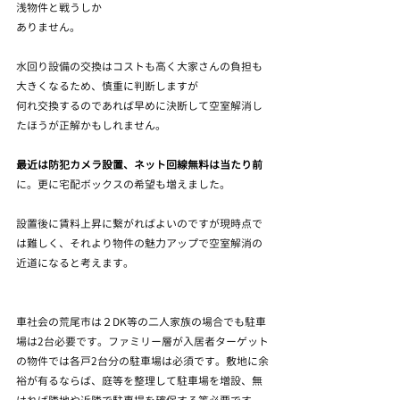
浅物件と戦うしか
ありません。　
水回り設備の交換はコストも高く大家さんの負担も
大きくなるため、慎重に判断しますが
何れ交換するのであれば早めに決断して空室解消し
たほうが正解かもしれません。　
最近は防犯カメラ設置、ネット回線無料は当たり前
に。更に宅配ボックスの希望も増えました。
設置後に賃料上昇に繋がればよいのですが現時点で
は難しく、それより物件の魅力アップで空室解消の
近道になると考えます。
車社会の荒尾市は２DK等の二人家族の場合でも駐車
場は2台必要です。ファミリー層が入居者ターゲット
の物件では各戸2台分の駐車場は必須です。敷地に余
裕が有るならば、庭等を整理して駐車場を増設、無