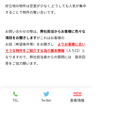
好立地の物件は空室が少なく,どうしても人気が集中
することで物件の奪い合いです。
お問い合わせの際は、
弊社担当からお客様に色々な
項目をお聞きします
がこれはお客様の
お話（希望条件等）をお聞きし　
よりお客様に合い
そうな物件をご紹介する為の基本情報
（入り口）と
なりますので、弊社担当者からの質問には　是非回
答をご協力願います。
荒尾市の場合は都心部と違い駅前が一番利便性が良
TEL
Twitter
新着情報
く、住み心地がベターとは限りません。
利便性と住環境でお勧めは弊社の有る緑が丘エリア
が一番人気で人口集中しており、首都圏からのU・I
ターンの皆様も住みやすいと言われていますのでお
勧めです。　ただし空室は