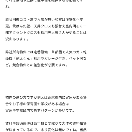
ければ隣地や近隣で駐車場を確保する等必要です
ね。
原状回復コスト高で人気が無い和室は洋室化へ変
更。黄ばんだ壁、天井クロスも張替え室内明るく一
部アクセントクロスも採用等大家さんがやることは
沢山あります。
弊社所有物件では定番設備　首都圏で人気のガス乾
燥機「乾太くん」採用やガレージ付き、ペット可な
ど。競合物件との差別化が必要ですね。
物件の選び方ですが例えば荒尾市内に実家がある場
合やお子様の保育園や学校がある場合は
実家や学校区内で探すパターンが多いです。
賃料や設備条件は築年数と間取りで大体の賃料相場
が決まっているので、余り変化は無いですね。当然