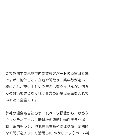
さて急増中の荒尾市内の賃貸アパートの空室改善策
ですが、物件ごとに立地や間取り、築年数が違い一
様にこれが良い！という答えは有りませんが、何ら
かの対策を講じなければ貴方の部屋は空気を入れて
いるだけ空室です。
弊社の場合も自社のホームページ掲載から、ゆめタ
ウンシティモール１階弊社の店頭に物件チラシ掲
載、館内チラシ、現地募集看板やのぼり旗、定期的
な新聞折込チラシを活用したPRからアッ〇ホーム等