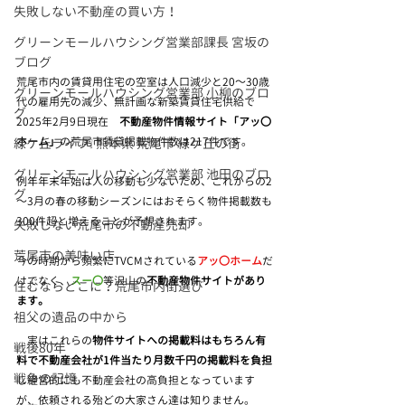
失敗しない不動産の買い方！
グリーンモールハウシング営業部課長 宮坂の
ブログ
荒尾市内の賃貸用住宅の空室は人口減少と20～30歳
グリーンモールハウシング営業部 小柳のブロ
代の雇用先の減少、無計画な新築賃貸住宅供給で
グ
2025年2月9日現在　
不動産物件情報サイト「アッ〇
ホーム」
の荒尾市賃貸掲載物件数は217件です。
緑ケ丘ライフ❕ 熊本県 荒尾市 緑ケ丘の街
グリーンモールハウシング営業部 池田のブロ
例年年末年始は人の移動も少ないため、これからの2
グ
～3月の春の移動シーズンにはおそらく物件掲載数も
300件超と増えることが予想されます。
失敗しない荒尾市の不動産売却
荒尾市の美味い店
今の時期から頻繁にTVCMされている
アッ〇ホーム
だ
けでなく、
スー〇
等沢山の
不動産物件サイトがあり
住むならどこに？荒尾市内街選び
ます。
祖父の遺品の中から
　実はこれらの
物件サイトへの掲載料はもちろん有
戦後80年
料で不動産会社が1件当たり月数千円の掲載料を負担
戦争の記憶
し経営的にも不動産会社の高負担となっています
が、依頼される殆どの大家さん達は知りません。