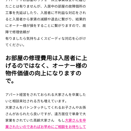
たことは有りませんが、入居中の部屋の故障個所の
工事を先延ばしたり、入居者に不利益な対応をされ
ると入居者から家賃の減額や退去に繋がり、結果的
にオーナー様が損をすることに繋がりますので、故
障で修理依頼が
有りましたら気持ちよくスピーディな対応を心がけ
てください。
お部屋の修理費用は入居者に上
げるのではなく、オーナー様の
物件価値の向上になりますの
で。
アパート経営をされておられる大家さんを卒業した
いと相談来社される方も増えています。
大家さんをバトンタッチしてくれるお子さんやお孫
さんがおられたら良いですが、遠方居住で単身で大
家業をされていた高齢大家さん　もし
大家さんを卒
業されたいのであればお早めにご相談をお待ちして