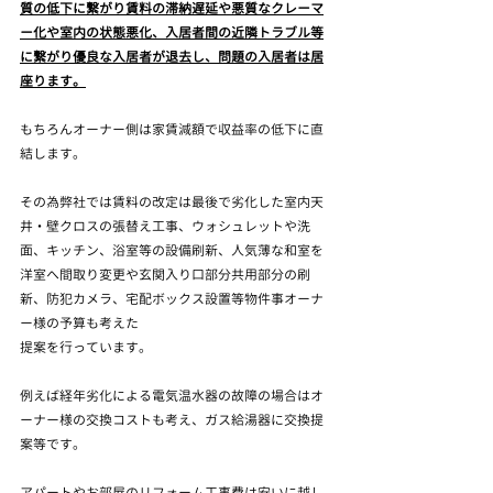
質の低下に繋がり賃料の滞納遅延や悪質なクレーマ
ー化や室内の状態悪化、入居者間の近隣トラブル等
に繋がり優良な入居者が退去し、問題の入居者は居
座ります。
もちろんオーナー側は家賃減額で収益率の低下に直
結します。
その為弊社では賃料の改定は最後で劣化した室内天
井・壁クロスの張替え工事、ウォシュレットや洗
面、キッチン、浴室等の設備刷新、人気薄な和室を
洋室へ間取り変更や玄関入り口部分共用部分の刷
新、防犯カメラ、宅配ボックス設置等物件事オーナ
ー様の予算も考えた
提案を行っています。
例えば経年劣化による電気温水器の故障の場合はオ
ーナー様の交換コストも考え、ガス給湯器に交換提
案等です。
アパートやお部屋のリフォーム工事費は安いに越し